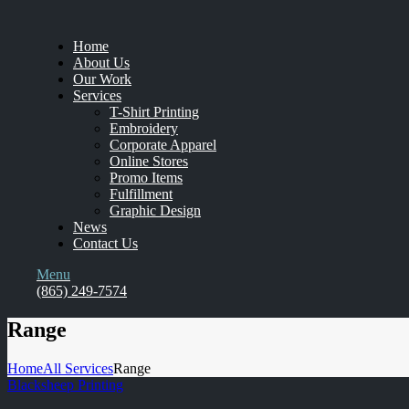
Home
About Us
Our Work
Services
T-Shirt Printing
Embroidery
Corporate Apparel
Online Stores
Promo Items
Fulfillment
Graphic Design
News
Contact Us
Menu
(865) 249-7574
Range
Home
All Services
Range
Blacksheep Printing