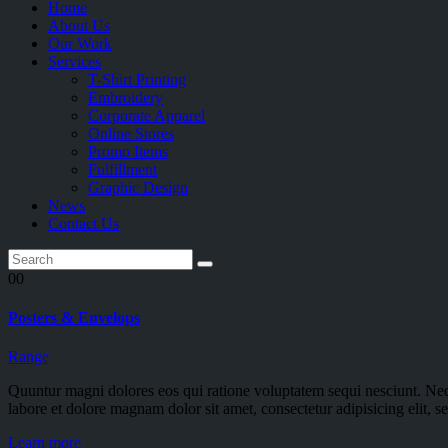
Home
About Us
Our Work
Services
T-Shirt Printing
Embroidery
Corporate Apparel
Online Stores
Promo Items
Fulfillment
Graphic Design
News
Contact Us
00
Posters & Envelops
Range
Quuntur magni dolores eos qui ratione voluptatem sequi nesciunt. Neq
labore et dolore magnam dolor sit amet, consectetur adipisicing elit,
Learn more